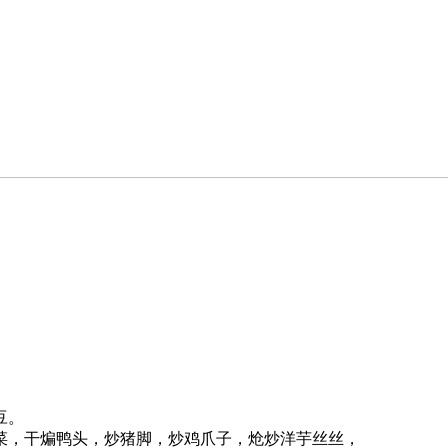
豆。
菜，干煸鸭头，炒猪脚，炒鸡爪子，炝炒洋芋丝丝，