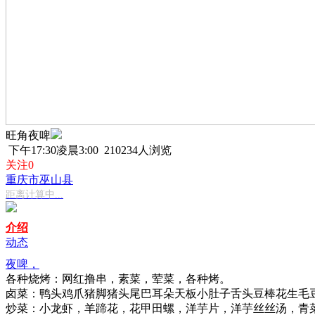
旺角夜啤
下午17:30凌晨3:00
210234人浏览
关注0
重庆市巫山县
距离计算中...
介绍
动态
夜啤，
各种烧烤：网红撸串，素菜，荤菜，各种烤。
卤菜：鸭头鸡爪猪脚猪头尾巴耳朵天板小肚子舌头豆棒花生毛
炒菜：小龙虾，羊蹄花，花甲田螺，洋芋片，洋芋丝丝汤，青