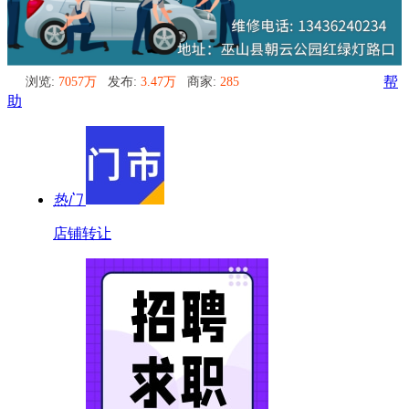
浏览:
7057万
发布:
3.47万
商家:
285
帮
助
热门
店铺转让