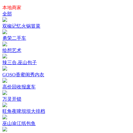
本地商家
全部
双椒记忆火锅冒菜
勇荣二手车
绘想艺术
辣三合.巫山包子
GOSO香蜜闺秀内衣
高价回收报废车
万灵开锁
旺角夜啤坝坝大排档
巫山渝江纸包鱼